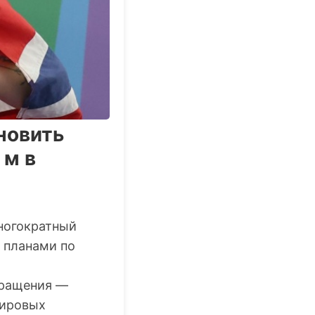
новить
 м в
ногократный
 планами по
вращения —
мировых