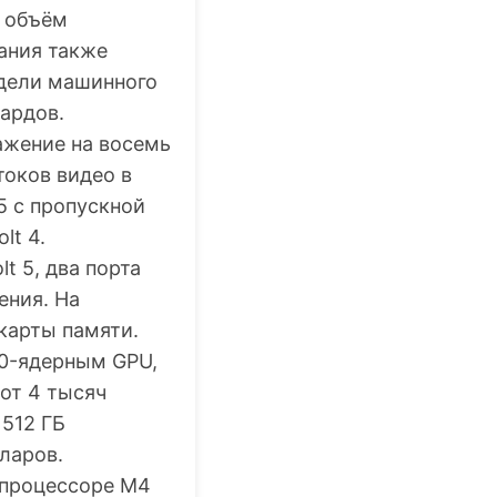
 объём
пания также
одели машинного
ардов.
ажение на восемь
токов видео в
5 с пропускной
lt 4.
t 5, два порта
ения. На
 карты памяти.
60-ядерным GPU,
 от 4 тысяч
 512 ГБ
ларов.
 процессоре M4