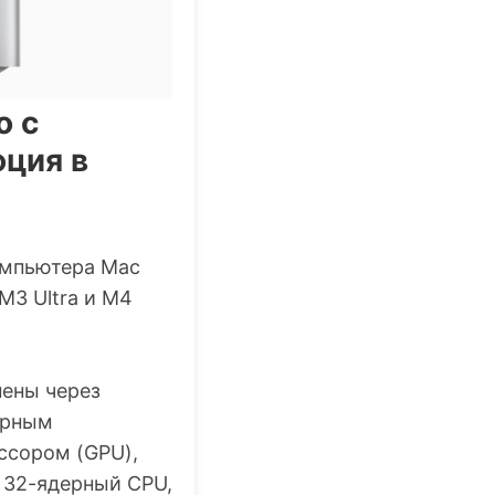
o с
юция в
омпьютера Mac
M3 Ultra и M4
нены через
ерным
ссором (GPU),
 32-ядерный CPU,