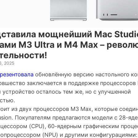
дставила мощнейший Mac Studi
ми M3 Ultra и M4 Max – револ
тельности!
6, 2025
резентовала
обновлённую версию настольного к
новшество заключается в поддержке процессоров 
 устройство осталось тем же, но с улучшенной
стью.
тоит из двух процессоров M3 Max, которые соеди
usion. Покупателям предлагаются модели с 28-яд
цессором (CPU), 60-ядерным графическим проце
опроцессором (NPU) и другими конфигурациями: