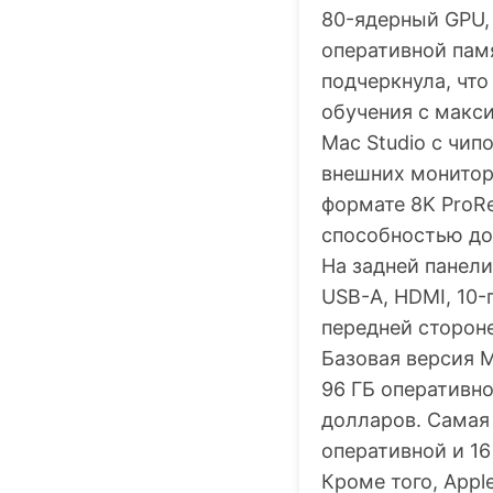
80-ядерный GPU,
оперативной памя
подчеркнула, чт
обучения с макс
Mac Studio с чи
внешних мониторо
формате 8K ProRe
способностью до 
На задней панели
USB-A, HDMI, 10-
передней стороне
Базовая версия M
96 ГБ оперативно
долларов. Самая 
оперативной и 16
Кроме того, Appl