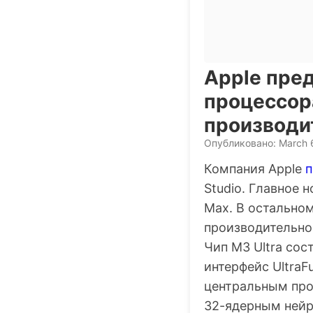
Apple пре
процессора
производи
Опубликовано: March 
Компания Apple
п
Studio. Главное 
Max. В остальном
производительно
Чип M3 Ultra сос
интерфейс UltraF
центральным про
32-ядерным нейр