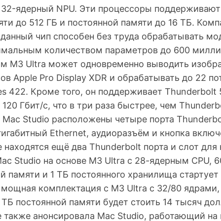
 32-ядерный NPU. Эти процессоры поддерживают
ти до 512 ГБ и постоянной памяти до 16 ТБ. Ком
о данный чип способен без труда обрабатывать м
имальным количеством параметров до 600 милли
пом M3 Ultra может одновременно выводить изобр
в Apple Pro Display XDR и обрабатывать до 22 по
s 422. Кроме того, он поддерживает Thunderbolt 
120 Гбит/с, что в три раза быстрее, чем Thunderbo
 Mac Studio расположены четыре порта Thunderbol
гигабитный Ethernet, аудиоразъём и кнопка включ
 находятся ещё два Thunderbolt порта и слот для
ac Studio на основе M3 Ultra с 28-ядерным CPU, 
й памяти и 1 ТБ постоянного хранилища стартует
мощная комплектация с M3 Ultra с 32/80 ядрами,
 ТБ постоянной памяти будет стоить 14 тысяч дол
e также анонсировала Mac Studio, работающий на