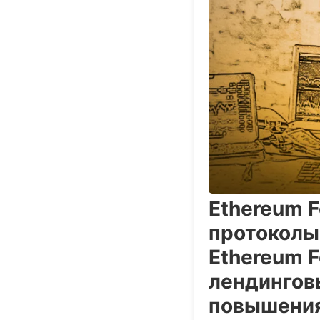
Ethereum F
протоколы
Ethereum F
лендингов
повышения 