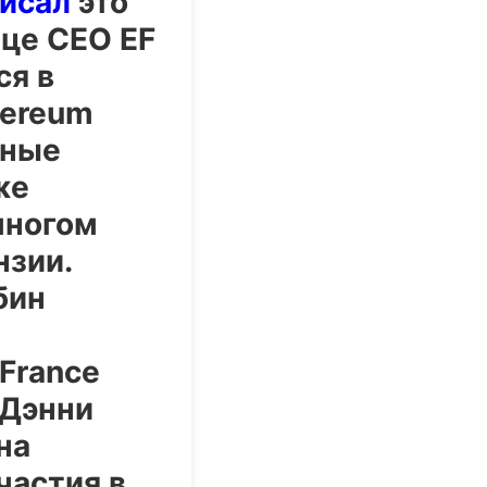
исал
это
ице CEO EF
ся в
hereum
ьные
же
многом
нзии.
бин
France
 Дэнни
на
частия в