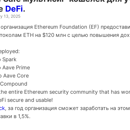
е
DeFi
.
y 13, 2025
организация Ethereum Foundation (EF) предостав
токолам ETH на $120 млн с целью повышения до
eployed:
o Spark
o Aave Prime
o Aave Core
o Compound
 the entire Ethereum security community that has wor
i secure and usable!
ck
, за год организация сможет заработать на этом
авки в 1,5%.