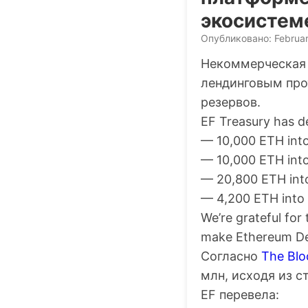
экосистем
Опубликовано: Februar
Некоммерческая 
лендинговым про
резервов.
EF Treasury has d
— 10,000 ETH int
— 10,000 ETH int
— 20,800 ETH int
— 4,200 ETH int
We’re grateful for
make Ethereum DeF
Согласно
The Blo
млн, исходя из ст
EF перевела: