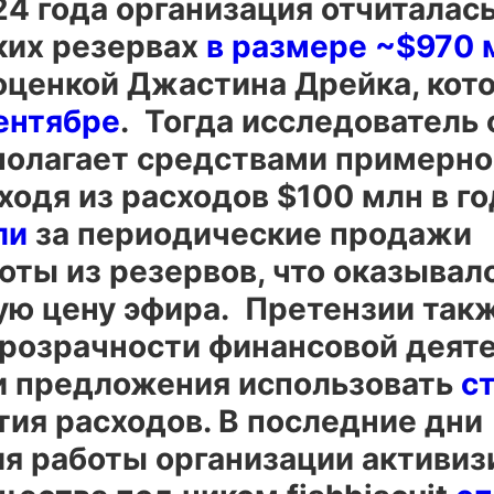
4 года организация отчиталась
ких резервах
в размере ~$970 
 оценкой Джастина Дрейка, кот
ентябре
. Тогда исследователь 
полагает средствами примерно 
ходя из расходов $100 млн в го
ли
за периодические продажи
юты из резервов, что оказывал
ую цену эфира. Претензии так
прозрачности финансовой деят
ли предложения использовать
с
тия расходов. В последние дни
я работы организации активиз