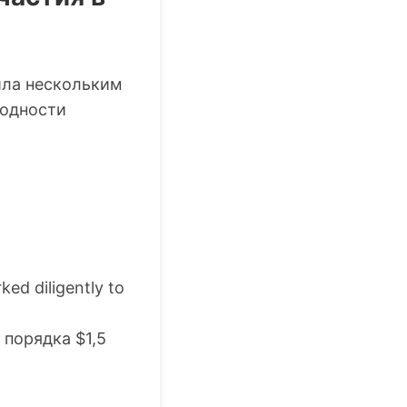
ила нескольким
ходности
ked diligently to
 порядка $1,5