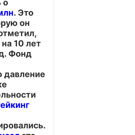
 о
млн
. Это
орую он
отметил,
на 10 лет
д. Фонд
о давление
же
ельности
тейкинг
ировались.