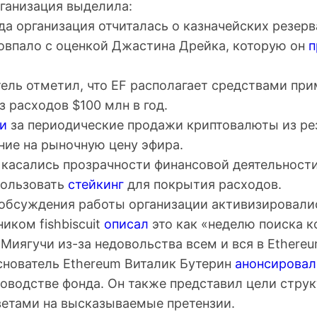
рганизация выделила:
да организация отчиталась о казначейских резер
совпало с оценкой Джастина Дрейка, которую он
п
ель отметил, что EF располагает средствами при
з расходов $100 млн в год.
и
за периодические продажи криптовалюты из рез
ние на рыночную цену эфира.
 касались прозрачности финансовой деятельности
пользовать
стейкинг
для покрытия расходов.
 обсуждения работы организации активизировали
иком fishbiscuit
описал
это как «неделю поиска к
Миягучи из-за недовольства всем и вся в Ethereu
основатель Ethereum Виталик Бутерин
анонсировал
оводстве фонда. Он также представил цели струк
ветами на высказываемые претензии.