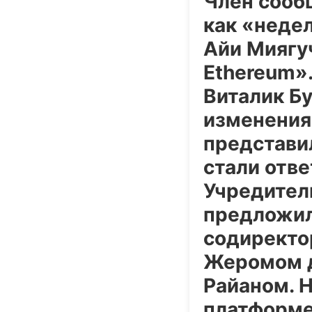
Член сообщ
как «недел
Айи Миягуч
Ethereum».
Виталик Б
изменения
представи
стали отв
Учредител
предложил
содиректо
Жеромом д
Райаном. Н
платформе