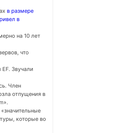
вах
в размере
ривел в
мерно на 10 лет
ервов, что
 EF. Звучали
сь. Член
озла отпущения в
m».
«значительные
туры, которые во