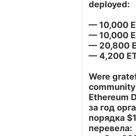
deployed:
— 10,000 E
— 10,000 E
— 20,800 E
— 4,200 E
Were gratef
community 
Ethereum D
за год орг
порядка $1
перевела: