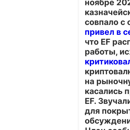
ноябре 202
казначейс
совпало с
привел в с
что EF рас
работы, ис
критикова
криптовал
на рыночн
касались 
EF. Звуча
для покры
обсуждени