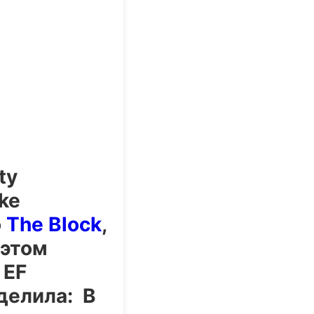
ty
ake
о
The Block
,
 этом
 EF
делила: В