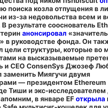
ества под ником fishbiscuit
оп
ю поиска козла отпущения в л
и из-за недовольства всем и в
 В результате сооснователь Et
утерин
анонсировал
«значител
» в руководстве фонда. Он так
л цели структуры, которые во 
етами на высказываемые прете
ь и CEO ConsenSys Джозеф Лю
 заменить Миягучи двумя
рами — президентом Ethereum 
е Тиши и экс-исследователем
апомним, в январе EF
открыла
 Safe мультисиг-кошелек для у