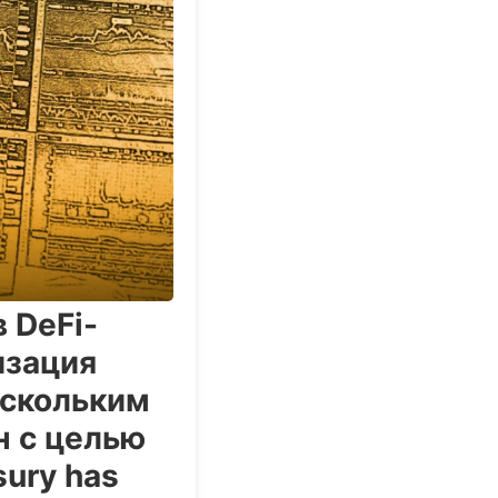
 DeFi-
изация
ескольким
н с целью
ury has