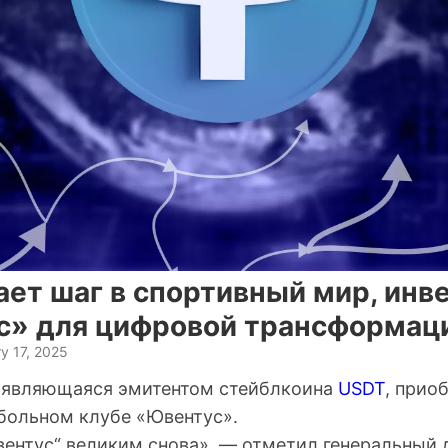
ает шаг в спортивный мир, инв
с» для цифровой трансформац
y 17, 2025
, являющаяся эмитентом стейблкоина
USDT
, прио
больном клубе «Ювентус».
ентус“ великим снова», — отметил генеральный 