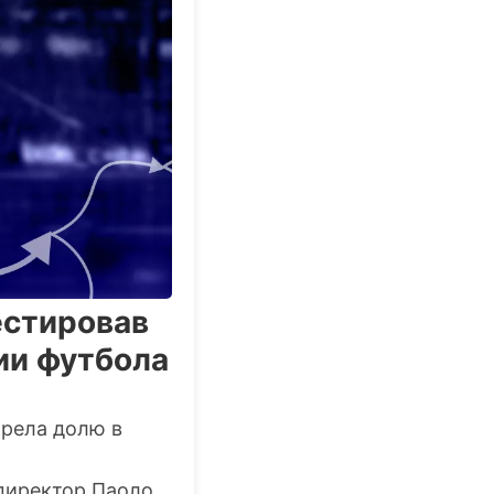
естировав
ии футбола
брела долю в
директор Паоло