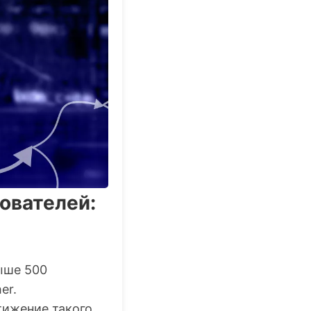
ователей:
ыше 500
er.
тижение такого