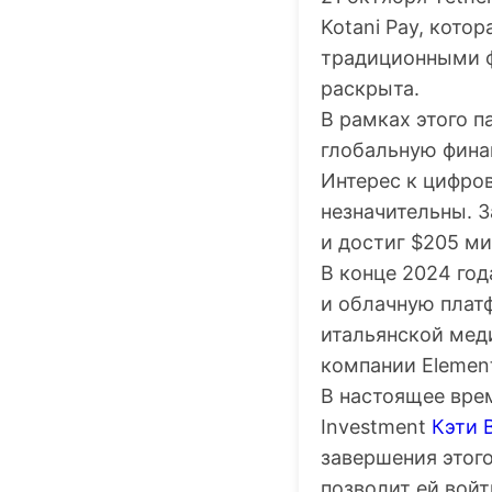
Kotani Pay, кото
традиционными ф
раскрыта.
В рамках этого 
глобальную фина
Интерес к цифро
незначительны. З
и достиг $205 м
В конце 2024 год
и облачную плат
итальянской мед
компании Elementa
В настоящее вре
Investment
Кэти 
завершения этого
позволит ей вой