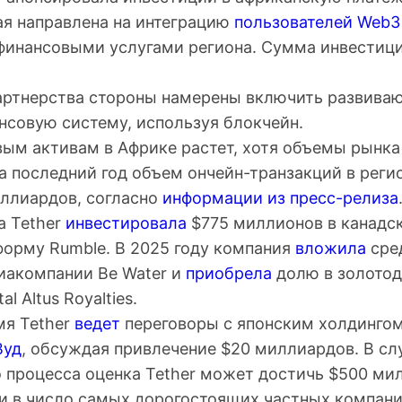
рая направлена на интеграцию
пользователей Web3
инансовыми услугами региона. Сумма инвестици
партнерства стороны намерены включить развива
нсовую систему, используя блокчейн.
вым активам в Африке растет, хотя объемы рынка
а последний год объем ончейн-транзакций в реги
иллиардов, согласно
информации из пресс-релиза
а Tether
инвестировала
$775 миллионов в канадс
форму Rumble. В 2025 году компания
вложила
сред
иакомпании Be Water и
приобрела
долю в золото
l Altus Royalties.
мя Tether
ведет
переговоры с японским холдингом 
Вуд
, обсуждая привлечение $20 миллиардов. В сл
 процесса оценка Tether может достичь $500 ми
ти в число самых дорогостоящих частных компани