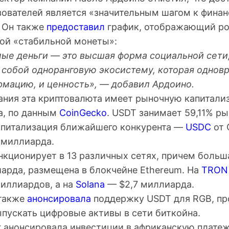
зователей является «значительным шагом к фина
 Он также
предоставил
график, отображающий ро
той «стабильной монеты»:
е деньги — это высшая форма социальной сети
собой одноранговую экосистему, которая однов
рмацию, и ценность», — добавил Ардоино.
ания эта криптовалюта имеет рыночную капитал
а, по данным
CoinGecko
. USDT занимает 59,11% р
апитализация ближайшего конкурента —
USDC
от 
 миллиарда.
кционирует в 13 различных сетях, причем больша
иарда, размещена в блокчейне Ethereum. На
TRON
иллиардов, а на
Solana
— $2,7 миллиарда.
 также
анонсировала
поддержку USDT для
RGB
, п
пускать цифровые активы в сети биткойна.
er анонсировала инвестиции в африканскую плате