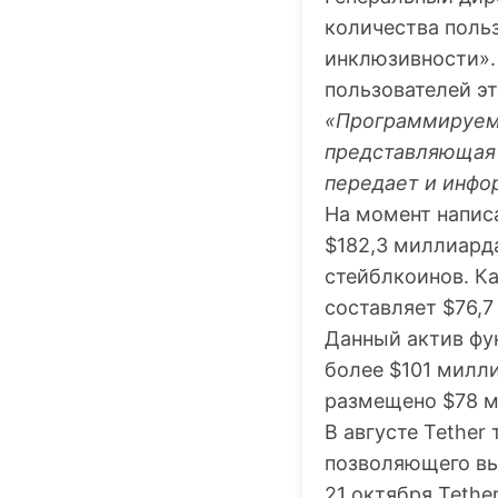
количества поль
инклюзивности».
пользователей э
«Программируемы
представляющая 
передает и инфо
На момент напис
$182,3 миллиард
стейблкоинов. К
составляет $76,7
Данный актив фун
более $101 милл
размещено $78 м
В августе Tether
позволяющего вы
21 октября Teth