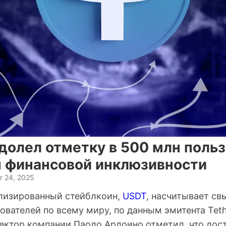
долел отметку в 500 млн польз
п финансовой инклюзивности
r 24, 2025
лизированный стейблкоин,
USDT
, насчитывает св
вателей по всему миру, по данным эмитента Teth
ектор компании Паоло Ардоино отметил, что дос