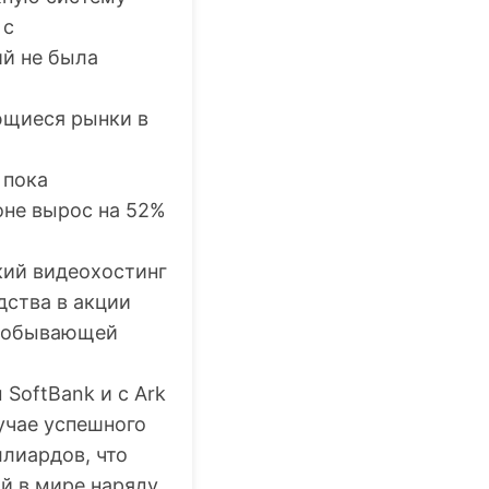
с
й не была
ющиеся рынки в
 пока
оне вырос на 52%
.
кий видеохостинг
ства в акции
добывающей
SoftBank и с Ark
учае успешного
ллиардов, что
й в мире наряду