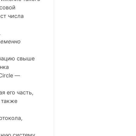
нсовой
ст числа
,
ременно
изацию свыше
ынка
Circle —
я его часть,
также
ротокола,
жную систему