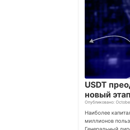
USDT прео
новый эта
Опубликовано: Octobe
Наиболее капита
миллионов пользо
Генеральный дир