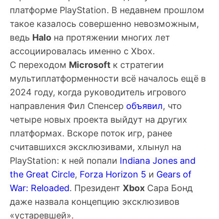
платформе PlayStation. В недавнем прошлом
такое казалось совершенно невозможным,
ведь
Halo
на протяжении многих лет
ассоциировалась именно с Xbox.
С переходом
Microsoft
к стратегии
мультиплатформенности всё началось ещё в
2024 году, когда руководитель игрового
направления
Фил Спенсер
объявил
, что
четыре новых проекта выйдут на других
платформах. Вскоре поток игр, ранее
считавшихся эксклюзивами, хлынул на
PlayStation: к ней попали
Indiana Jones and
the Great Circle
,
Forza Horizon 5
и
Gears of
War: Reloaded
. Президент
Xbox
Сара Бонд
даже назвала концепцию эксклюзивов
«устаревшей».